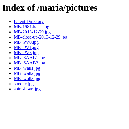
Index of /maria/pictures
Parent Directory
MB-1981-kalas.jpg
MB-2013-12-29.jpg
MB-close-up-2013-12-29.jpg
MB_PV0.jpg
MB_PV1.jpg
MB_PV3.jpg
MB_SAAB1.jpg
MB_SAAB2.jpg
MB_wall1.jpg
MB_wall2.jpg
MB_wall3.jpg
simone.jpg
spirit-in-art.jpg